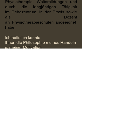
Physiotherapie, Weiterbildungen und
durch die langjährigen Tätigkeit
im Rehazentrum, in der Praxis sowie
als Dozent
an Physiotherapieschulen angeeignet
habe.
Ich hoffe ich konnte
Ihnen die Philosophie meines
Handeln
s
, meiner Motivation,
meines Selbstverständnisses und
meiner Arbeitsweise etwas vermitteln.