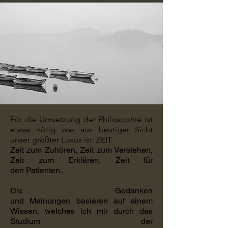
Für die Umsetzung der Philosophie ist
etwas nötig was aus heutiger Sicht
unser größter Luxus ist: ZEIT.
Zeit zum Zuhören, Zeit zum Verstehen,
Zeit zum Erklären, Zeit für
den Patienten.
Die Gedanken
und Meinungen basieren auf einem
Wissen, welches ich mir durch das
Studium der